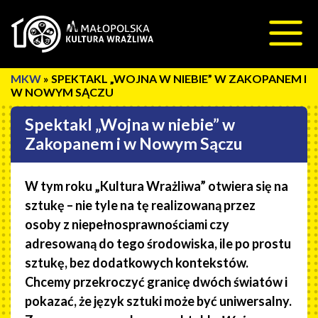
Przeskocz do treści
»
SPEKTAKL „WOJNA W NIEBIE” W ZAKOPANEM I
W NOWYM SĄCZU
Spektakl „Wojna w niebie” w
Zakopanem i w Nowym Sączu
W tym roku „Kultura Wrażliwa” otwiera się na
sztukę – nie tyle na tę realizowaną przez
osoby z niepełnosprawnościami czy
adresowaną do tego środowiska, ile po prostu
sztukę, bez dodatkowych kontekstów.
Chcemy przekroczyć granicę dwóch światów i
pokazać, że język sztuki może być uniwersalny.