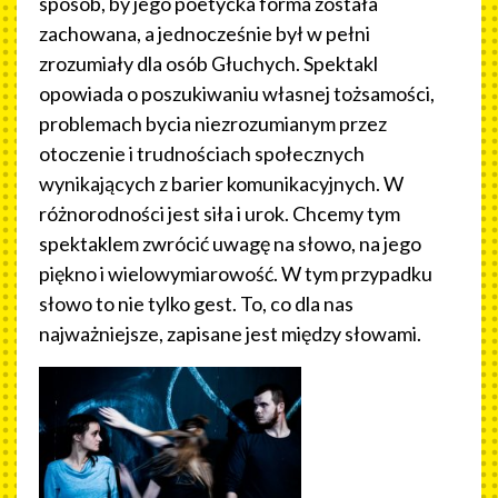
sposób, by jego poetycka forma została
zachowana, a jednocześnie był w pełni
zrozumiały dla osób Głuchych. Spektakl
opowiada o poszukiwaniu własnej tożsamości,
problemach bycia niezrozumianym przez
otoczenie i trudnościach społecznych
wynikających z barier komunikacyjnych. W
różnorodności jest siła i urok. Chcemy tym
spektaklem zwrócić uwagę na słowo, na jego
piękno i wielowymiarowość. W tym przypadku
słowo to nie tylko gest. To, co dla nas
najważniejsze, zapisane jest między słowami.