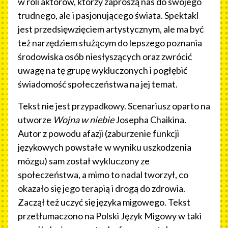
w roli aktorów, którzy zaproszą nas do swojego
trudnego, ale i pasjonującego świata. Spektakl
jest przedsięwzięciem artystycznym, ale ma być
też narzędziem służącym do lepszego poznania
środowiska osób niesłyszących oraz zwrócić
uwagę na tę grupę wykluczonych i pogłębić
świadomość społeczeństwa na jej temat.
Tekst nie jest przypadkowy. Scenariusz oparto na
utworze
Wojna w niebie
Josepha Chaikina.
Autor z powodu afazji (zaburzenie funkcji
językowych powstałe w wyniku uszkodzenia
mózgu) sam został wykluczony ze
społeczeństwa, a mimo to nadal tworzył, co
okazało się jego terapią i drogą do zdrowia.
Zaczął też uczyć się języka migowego. Tekst
przetłumaczono na Polski Język Migowy w taki