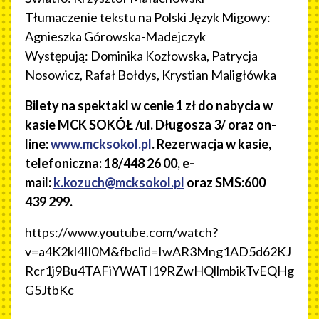
Tłumaczenie tekstu na Polski Język Migowy:
Agnieszka Górowska-Madejczyk
Występują: Dominika Kozłowska, Patrycja
Nosowicz, Rafał Bołdys, Krystian Maligłówka
Bilety na spektakl w cenie 1 zł do nabycia w
kasie MCK SOKÓŁ /ul. Długosza 3/ oraz on-
line:
www.mcksokol.pl
. Rezerwacja w kasie,
telefoniczna: 18/448 26 00, e-
mail:
k.kozuch@mcksokol.pl
oraz SMS:600
439 299.
https://www.youtube.com/watch?
v=a4K2kl4Il0M&fbclid=IwAR3Mng1AD5d62KJ
Rcr1j9Bu4TAFiYWATI19RZwHQllmbikTvEQHg
G5JtbKc