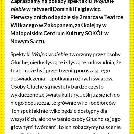
Zapraszamy na pokazy spektaklu
Wojna w
niebie
w reżyserii Dominiki Feiglewicz.
Pierwszy z nich odbędzie się 2 marca w Teatrze
Witkacego w Zakopanem, zaś kolejny w
Małopolskim Centrum Kultury SOKÓŁ w
Nowym Sączu.
Spektakl
Wojna w niebie
, tworzony przez osoby
Głuche, niedosłyszące i słyszące, udowadnia, że
teatr może być przestrzenią poruszającego
doświadczenia – spotkania różnych światów.
Osoby Głuche są niestety bardzo często
wykluczone ze świata kultury. Jeśli już się ich do
niego dopuszcza, to głównie w roli odbiorców.
Ten spektakl nie tylko będzie dostępny dla
wszystkich, ale to właśnie osoby Głuche są jego
głównymi twórcami, to ich zobaczymy na scenie