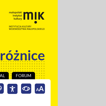
 różnice
AL
FORUM