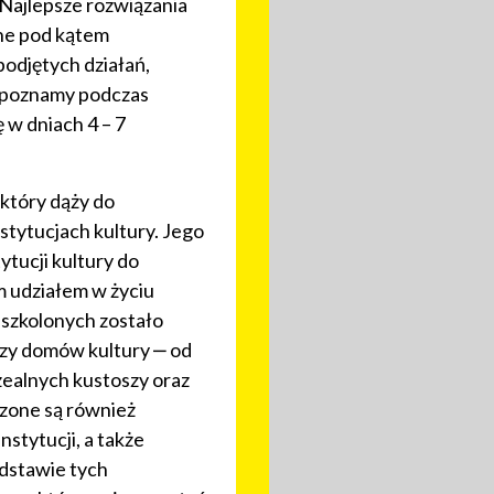
„Najlepsze rozwiązania
ane pod kątem
podjętych działań,
w poznamy podczas
 w dniach 4 – 7
 który dąży do
tytucjach kultury. Jego
ytucji kultury do
m udziałem w życiu
eszkolonych zostało
zy domów kultury ‒ od
zealnych kustoszy oraz
zone są również
stytucji, a także
dstawie tych