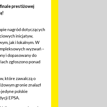
finale prestiżowej
ą!
ropie nagród dotyczących
ściowych inicjatyw,
ym, jak i lokalnym. W
kompleksowych wyzwań –
ony i dopasowany do
riach zgłoszono ponad
w, które zawalczą o
iżowym gronie znalazł
 jedyne polskie
dycji EPSA.