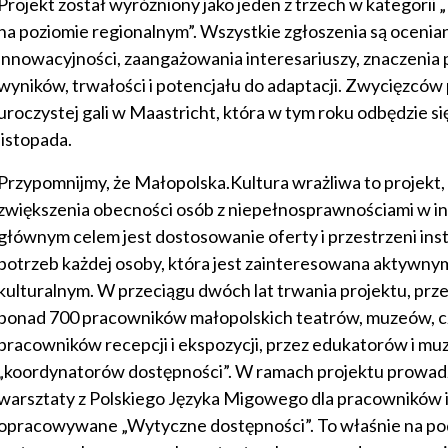
Projekt został wyróżniony jako jeden z trzech w kategorii 
na poziomie regionalnym”. Wszystkie zgłoszenia są oceni
innowacyjności, zaangażowania interesariuszy, znaczenia 
wyników, trwałości i potencjału do adaptacji. Zwycięzcó
uroczystej gali w Maastricht, która w tym roku odbędzie się
listopada.
Przypomnijmy, że Małopolska.Kultura wrażliwa to projekt,
zwiększenia obecności osób z niepełnosprawnościami w ins
głównym celem jest dostosowanie oferty i przestrzeni inst
potrzeb każdej osoby, która jest zainteresowana aktywny
kulturalnym. W przeciągu dwóch lat trwania projektu, prz
ponad 700 pracowników małopolskich teatrów, muzeów, c
pracowników recepcji i ekspozycji, przez edukatorów i mu
„koordynatorów dostępności”. W ramach projektu prowad
warsztaty z Polskiego Języka Migowego dla pracowników in
opracowywane „Wytyczne dostępności”. To właśnie na po