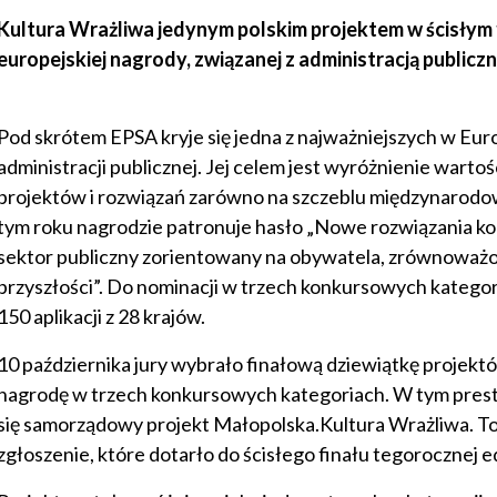
Kultura Wrażliwa jedynym polskim projektem w ścisłym 
europejskiej nagrody, związanej z administracją publiczn
Pod skrótem EPSA kryje się jedna z najważniejszych w Eu
administracji publicznej. Jej celem jest wyróżnienie warto
projektów i rozwiązań zarówno na szczeblu międzynarodow
tym roku nagrodzie patronuje hasło „Nowe rozwiązania 
sektor publiczny zorientowany na obywatela, zrównoważ
przyszłości”. Do nominacji w trzech konkursowych katego
150 aplikacji z 28 krajów.
10 października jury wybrało finałową dziewiątkę projektó
nagrodę w trzech konkursowych kategoriach. W tym prest
się samorządowy projekt Małopolska.Kultura Wrażliwa. To
zgłoszenie, które dotarło do ścisłego finału tegorocznej e