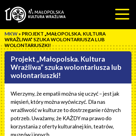
Przeskocz do treści
»
PROJEKT „MAŁOPOLSKA. KULTURA
WRAŻLIWA” SZUKA WOLONTARIUSZA LUB
WOLONTARIUSZKI!
Projekt „Małopolska. Kultura
Wrażliwa” szuka wolontariusza lub
wolontariuszki!
Wierzymy, że empatii można się uczyć – jest jak
mięsień, który można wyćwiczyć. Dla nas
wrażliwość w kulturze to dostrzeganie różnych
potrzeb. Uważamy, że KAŻDY ma prawo do
korzystania z oferty kulturalnej kin, teatrów,
muzeów i innych.