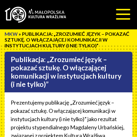
Przeskocz do treści
»
PUBLIKACJA: „ZROZUMIEĆ JĘZYK – POKAZAĆ
SZTUKĘ. O WŁĄCZAJĄCEJ KOMUNIKACJI W
INSTYTUCJACH KULTURY (I NIE TYLKO)”
Publikacja: „Zrozumieć język –
pokazać sztukę. O włączającej
komunikacji w instytucjach kultury
(i nie tylko)”
Prezentujemy publikację „Zrozumieć język –
pokazać sztukę. O włączającej komunikacji w
instytucjach kultury (i nie tylko)” jako rezultat
projektu stypendialnego Magdaleny Urbańskiej,
związanej z projektem Kultura Wrażliwa.