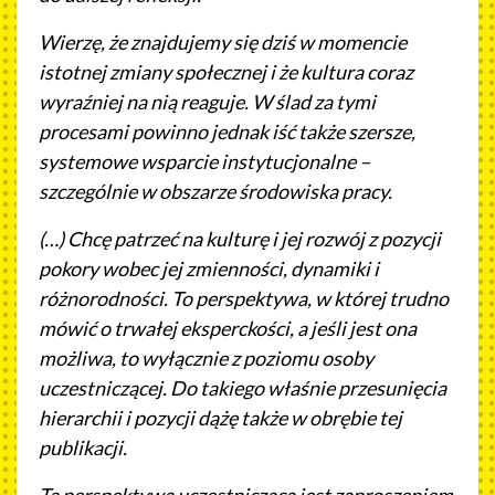
Wierzę, że znajdujemy się dziś w momencie
istotnej zmiany społecznej i że kultura coraz
wyraźniej na nią reaguje. W ślad za tymi
procesami powinno jednak iść także szersze,
systemowe wsparcie instytucjonalne –
szczególnie w obszarze środowiska pracy.
(…) Chcę patrzeć na kulturę i jej rozwój z pozycji
pokory wobec jej zmienności, dynamiki i
różnorodności. To perspektywa, w której trudno
mówić o trwałej eksperckości, a jeśli jest ona
możliwa, to wyłącznie z poziomu osoby
uczestniczącej. Do takiego właśnie przesunięcia
hierarchii i pozycji dążę także w obrębie tej
publikacji.
Ta perspektywa uczestnicząca jest zaproszeniem