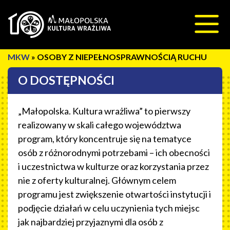
Przeskocz do treści
»
OSOBY Z NIEPEŁNOSPRAWNOŚCIĄ RUCHU
O DOSTĘPNOŚCI
„Małopolska. Kultura wrażliwa” to pierwszy
realizowany w skali całego województwa
program, który koncentruje się na tematyce
osób z różnorodnymi potrzebami – ich obecności
i uczestnictwa w kulturze oraz korzystania przez
nie z oferty kulturalnej. Głównym celem
programu jest zwiększenie otwartości instytucji i
podjęcie działań w celu uczynienia tych miejsc
jak najbardziej przyjaznymi dla osób z