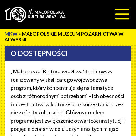
Przeskocz do treści
»
MAŁOPOLSKIE MUZEUM POŻARNICTWA W
ALWERNI
O DOSTĘPNOŚCI
„Małopolska. Kultura wrażliwa” to pierwszy
realizowany w skali całego województwa
program, który koncentruje się na tematyce
osób z różnorodnymi potrzebami – ich obecności
i uczestnictwa w kulturze oraz korzystania przez
nie z oferty kulturalnej. Głównym celem
programu jest zwiększenie otwartości instytucji i
podjęcie działań w celu uczynienia tych miejsc