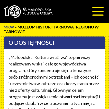
Przeskocz do treści
»
MUZEUM HISTORII TARNOWA I REGIONU W
TARNOWIE
O DOSTĘPNOŚCI
„Małopolska. Kultura wrażliwa” to pierwszy
realizowany w skali całego województwa
program, który koncentruje się na tematyce
osób z różnorodnymi potrzebami – ich obecności
i uczestnictwa w kulturze oraz korzystania przez
nie z oferty kulturalnej. Głównym celem
programu jest zwiększenie otwartości instytucji i
podjęcie działań w celu uczynienia tych miejsc