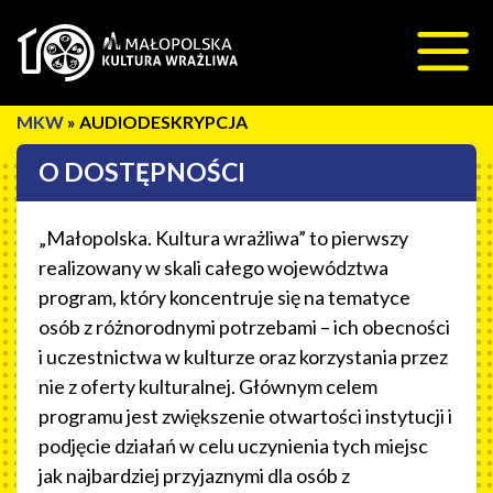
Przeskocz do treści
»
AUDIODESKRYPCJA
O DOSTĘPNOŚCI
„Małopolska. Kultura wrażliwa” to pierwszy
realizowany w skali całego województwa
program, który koncentruje się na tematyce
osób z różnorodnymi potrzebami – ich obecności
i uczestnictwa w kulturze oraz korzystania przez
nie z oferty kulturalnej. Głównym celem
programu jest zwiększenie otwartości instytucji i
podjęcie działań w celu uczynienia tych miejsc
jak najbardziej przyjaznymi dla osób z