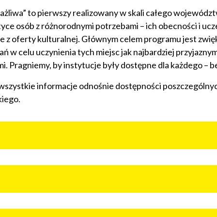
ażliwa” to pierwszy realizowany w skali całego wojewódz
tyce osób z różnorodnymi potrzebami – ich obecności i ucz
nie z oferty kulturalnej. Głównym celem programu jest zwi
ałań w celu uczynienia tych miejsc jak najbardziej przyjaznym
. Pragniemy, by instytucje były dostępne dla każdego – b
wszystkie informacje odnośnie dostępności poszczególnych
iego.