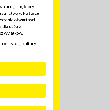
twa program, który
estnictwa w kulturze
ększenie otwartości
i dla osób z
ez wyjątków.
 instytucji kultury