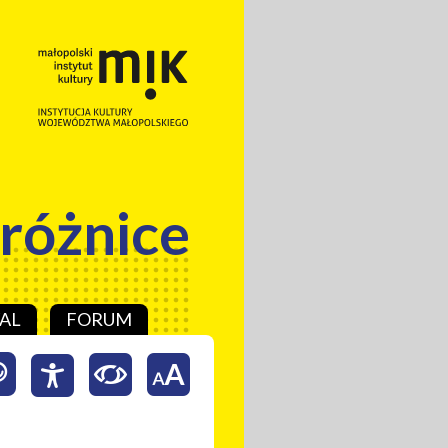
 różnice
AL
FORUM