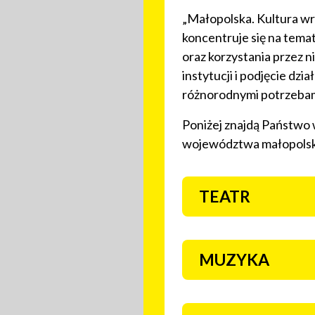
„Małopolska. Kultura wr
koncentruje się na tema
oraz korzystania przez 
instytucji i podjęcie dzi
różnorodnymi potrzebami
Poniżej znajdą Państwo 
województwa małopolsk
Nasze instytucje
TEATR
MUZYKA