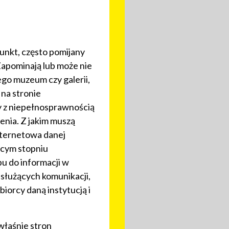
unkt, często pomijany
Zapominają lub może nie
ego muzeum czy galerii,
 na stronie
y z niepełnosprawnością
ienia. Z jakim muszą
internetowa danej
ącym stopniu
u do informacji w
służących komunikacji,
orcy daną instytucją i
właśnie stron