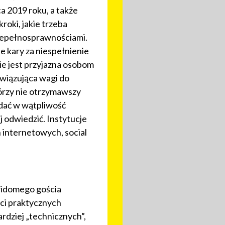
a 2019 roku, a także
oki, jakie trzeba
niepełnosprawnościami.
e kary za niespełnienie
e jest przyjazna osobom
ywiązująca wagi do
tórzy nie otrzymawszy
odać w wątpliwość
ej odwiedzić. Instytucje
 internetowych, social
ewidomego gościa
ści praktycznych
rdziej „technicznych”,