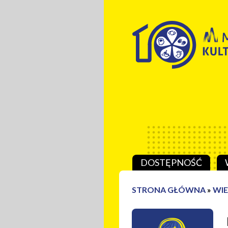
Przeskocz do treści
DOSTĘPNOŚĆ
STRONA GŁÓWNA
»
WI