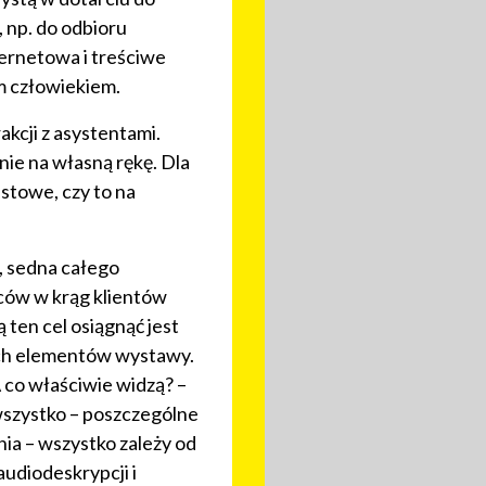
 np. do odbioru
ernetowa i treściwe
m człowiekiem.
kcji z asystentami.
e na własną rękę. Dla
stowe, czy to na
 sedna całego
rców w krąg klientów
 ten cel osiągnąć jest
ych elementów wystawy.
 co właściwie widzą? –
wszystko – poszczególne
ia – wszystko zależy od
audiodeskrypcji i