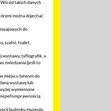
ej. Wśród takich danych
którymi można dojechać
ramwajowych do
y, szatni, toalet,
j wystawy, tyflografik, a
 zwiedzania (jeśli to
j w miejscu łatwym do
 daną wystawę lub
ć wyżej wymienione
z niepełnosprawnością
rypcji budynku muzeum,