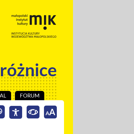
 różnice
AL
FORUM