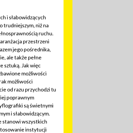
ch i słabowidzących
 trudniejszym, niż na
ełnosprawnością ruchu.
aranżacja przestrzeni
razem jego pośrednika,
ie, ale także pełne
e sztuką. Jak więc
zbawione możliwości
rak możliwości
ie od razu przychodzi tu
dziej poprawnym
flografiki są świetnymi
omym i słabowidzącym.
e stanowi wszystkich
tosowanie instytucji