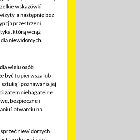
szelkie wskazówki
izyty, a następnie bez
ypcja przestrzeni
tyka, którą wciąż
y dla niewidomych.
dla wielu osób
 być to pierwsza lub
 sztuką i poznawania jej
oi zatem niebagatelne
owe, bezpieczne i
niu i otwarciu na
wesprzeć niewidomych
systą w dotarciu do