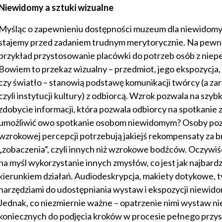
Niewidomy a sztuki wizualne
Myśląc o zapewnieniu dostępności muzeum dla niewidomy
stajemy przed zadaniem trudnym merytorycznie. Na pewno
przykład przystosowanie placówki do potrzeb osób z niep
Bowiem to przekaz wizualny – przedmiot, jego ekspozycja, 
czy światło – stanowią podstawę komunikacji twórcy (a za
czyli instytucji kultury) z odbiorcą. Wzrok pozwala na szybk
zdobycie informacji, która pozwala odbiorcy na spotkanie z
umożliwić owo spotkanie osobom niewidomym? Osoby po
wzrokowej percepcji potrzebują jakiejś rekompensaty za b
„zobaczenia”, czyli innych niż wzrokowe bodźców. Oczywiśc
na myśl wykorzystanie innych zmysłów, co jest jak najbar
kierunkiem działań. Audiodeskrypcja, makiety dotykowe, ty
narzędziami do udostępniania wystaw i ekspozycji niewid
Jednak, co niezmiernie ważne – opatrzenie nimi wystaw ni
koniecznych do podjęcia kroków w procesie pełnego przys