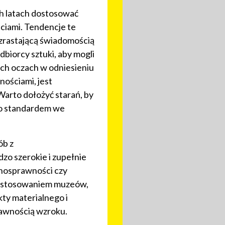
ich latach dostosować
ciami. Tendencje te
zrastającą świadomością
biorcy sztuki, aby mogli
zych oczach w odniesieniu
nościami, jest
Warto dołożyć starań, by
 co standardem we
ób z
zo szerokie i zupełnie
łnosprawności czy
 dostosowaniem muzeów,
kty materialnego i
rawnością wzroku.