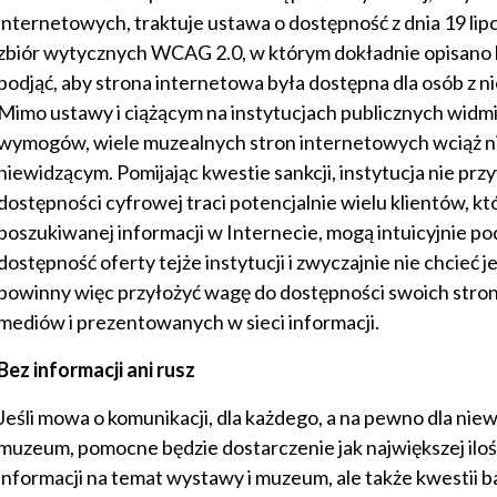
internetowych, traktuje ustawa o dostępność z dnia 19 lipc
zbiór wytycznych WCAG 2.0, w którym dokładnie opisano kr
podjąć, aby strona internetowa była dostępna dla osób z 
Mimo ustawy i ciążącym na instytucjach publicznych widmi
wymogów, wiele muzealnych stron internetowych wciąż ni
niewidzącym. Pomijając kwestie sankcji, instytucja nie prz
dostępności cyfrowej traci potencjalnie wielu klientów, k
poszukiwanej informacji w Internecie, mogą intuicyjnie p
dostępność oferty tejże instytucji i zwyczajnie nie chcieć j
powinny więc przyłożyć wagę do dostępności swoich stron
mediów i prezentowanych w sieci informacji.
Bez informacji ani rusz
Jeśli mowa o komunikacji, dla każdego, a na pewno dla ni
muzeum, pomocne będzie dostarczenie jak największej ilo
informacji na temat wystawy i muzeum, ale także kwestii ba