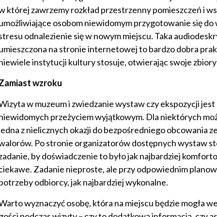
w której zawrzemy rozkład przestrzenny pomieszczeń i w
umożliwiające osobom niewidomym przygotowanie się do w
stresu odnalezienie się w nowym miejscu. Taka audiodeskr
umieszczona na stronie internetowej to bardzo dobra prak
niewiele instytucji kultury stosuje, otwierając swoje zbior
Zamiast wzroku
Wizyta w muzeum i zwiedzanie wystaw czy ekspozycji jest 
niewidomych przeżyciem wyjątkowym. Dla niektórych może
jedna z nielicznych okazji do bezpośredniego obcowania ze
walorów. Po stronie organizatorów dostępnych wystaw st
zadanie, by doświadczenie to było jak najbardziej komfort
ciekawe. Zadanie nieproste, ale przy odpowiednim planowa
potrzeby odbiorcy, jak najbardziej wykonalne.
Warto wyznaczyć osobę, która na miejscu będzie mogła 
gości podczas wizyty – czy to dodatkową informacją, czy a