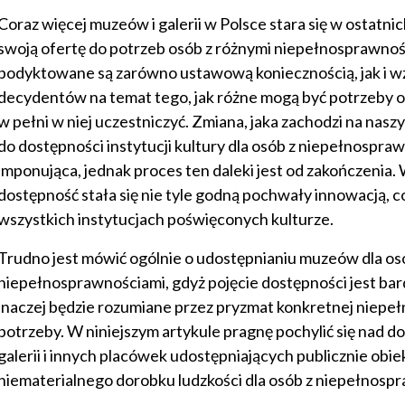
Coraz więcej muzeów i galerii w Polsce stara się w ostatn
swoją ofertę do potrzeb osób z różnymi niepełnosprawnoś
podyktowane są zarówno ustawową koniecznością, jak i w
decydentów na temat tego, jak różne mogą być potrzeby od
w pełni w niej uczestniczyć. Zmiana, jaka zachodzi na nas
do dostępności instytucji kultury dla osób z niepełnospraw
imponująca, jednak proces ten daleki jest od zakończenia. 
dostępność stała się nie tyle godną pochwały innowacją,
wszystkich instytucjach poświęconych kulturze.
Trudno jest mówić ogólnie o udostępnianiu muzeów dla os
niepełnosprawnościami, gdyż pojęcie dostępności jest bard
inaczej będzie rozumiane przez pryzmat konkretnej niepe
potrzeby. W niniejszym artykule pragnę pochylić się nad
galerii i innych placówek udostępniających publicznie obie
niematerialnego dorobku ludzkości dla osób z niepełnosp