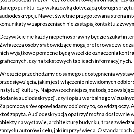
danego punktu, czy wskazówką dotyczącą obsługi sprzętu,
audiodeskrypcji. Nawet świetnie przygotowana strona int
komunikaty w zaproszeniach nie zastąpią kontaktu z żywy
Oczywiście nie każdy niepełnosprawny będzie szukał intera
Zwłaszcza osoby słabowidzące mogą preferować zwiedzani
nich wyjątkowo pomocne będą wszelkie oznaczenia kontra
graficznych, czy na tekstowych tablicach informacyjnych.
Wreszcie przechodzimy do samego udostępnienia wystaw,
przedsięwzięcia, jakim jest włączenie niewidomych odbio
instytucji kultury. Najpowszechniejszą metodą pozwalającą
dodanie audiodeskrypcji, czyli opisu werbalnego wizualn
Za pomocą słów opowiadamy odbiorcy to, co widzą oczy. A
ktoś zapyta. Audiodeskrypcją opatrzyć można dosłownie 
obiekty na wystawie, architekturę budynku, trasę zwiedzan
zamysłu autorów i celu, jaki im przyświeca. O standardach 