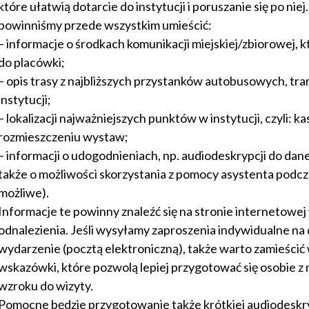
które ułatwią dotarcie do instytucji i poruszanie się po ni
powinniśmy przede wszystkim umieścić:
– informacje o środkach komunikacji miejskiej/zbiorowej, 
do placówki;
– opis trasy z najbliższych przystanków autobusowych, t
instytucji;
– lokalizacji najważniejszych punktów w instytucji, czyli: kas
rozmieszczeniu wystaw;
– informacji o udogodnieniach, np. audiodeskrypcji do dane
także o możliwości skorzystania z pomocy asystenta podczas
możliwe).
Informacje te powinny znaleźć się na stronie internetowe
odnalezienia. Jeśli wysyłamy zaproszenia indywidualne na
wydarzenie (pocztą elektroniczną), także warto zamieści
wskazówki, które pozwolą lepiej przygotować się osobie 
wzroku do wizyty.
Pomocne będzie przygotowanie także krótkiej audiodesk