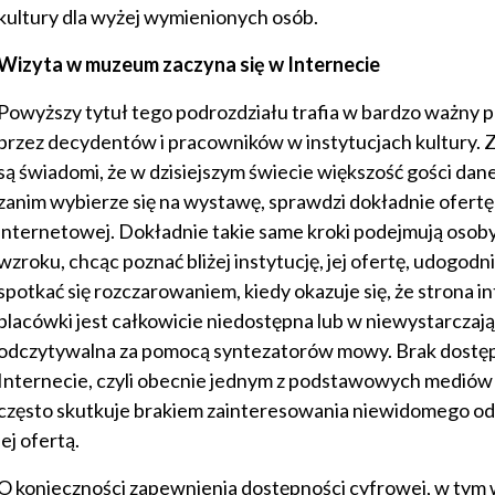
kultury dla wyżej wymienionych osób.
Wizyta w muzeum zaczyna się w Internecie
Powyższy tytuł tego podrozdziału trafia w bardzo ważny p
przez decydentów i pracowników w instytucjach kultury. 
są świadomi, że w dzisiejszym świecie większość gości dan
zanim wybierze się na wystawę, sprawdzi dokładnie ofertę
internetowej. Dokładnie takie same kroki podejmują osob
wzroku, chcąc poznać bliżej instytucję, jej ofertę, udogodn
spotkać się rozczarowaniem, kiedy okazuje się, że strona 
placówki jest całkowicie niedostępna lub w niewystarczaj
odczytywalna za pomocą syntezatorów mowy. Brak dostęp
Internecie, czyli obecnie jednym z podstawowych mediów 
często skutkuje brakiem zainteresowania niewidomego odbi
jej ofertą.
O konieczności zapewnienia dostępności cyfrowej, w tym 