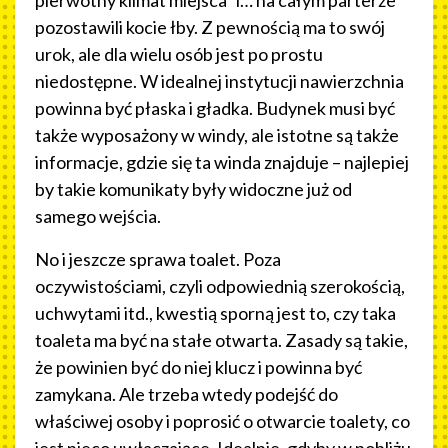
pozostawili kocie łby. Z pewnością ma to swój
urok, ale dla wielu osób jest po prostu
niedostępne. W idealnej instytucji nawierzchnia
powinna być płaska i gładka. Budynek musi być
także wyposażony w windy, ale istotne są także
informacje, gdzie się ta winda znajduje – najlepiej
by takie komunikaty były widoczne już od
samego wejścia.
No i jeszcze sprawa toalet. Poza
oczywistościami, czyli odpowiednią szerokością,
uchwytami itd., kwestią sporną jest to, czy taka
toaleta ma być na stałe otwarta. Zasady są takie,
że powinien być do niej klucz i powinna być
zamykana. Ale trzeba wtedy podejść do
właściwej osoby i poprosić o otwarcie toalety, co
jest nieco uwłaczające. Idealnie, gdyby w pobliżu