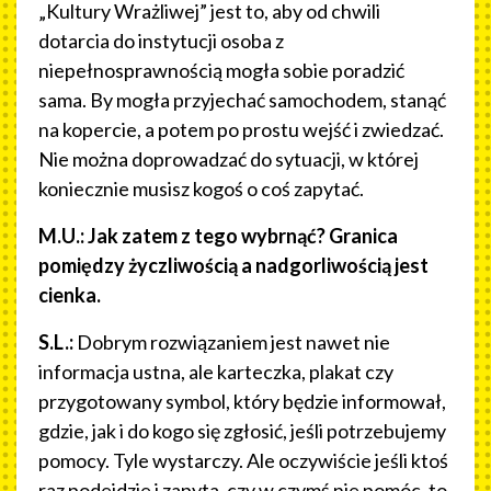
„Kultury Wrażliwej” jest to, aby od chwili
dotarcia do instytucji osoba z
niepełnosprawnością mogła sobie poradzić
sama. By mogła przyjechać samochodem, stanąć
na kopercie, a potem po prostu wejść i zwiedzać.
Nie można doprowadzać do sytuacji, w której
koniecznie musisz kogoś o coś zapytać.
M.U.: Jak zatem z tego wybrnąć? Granica
pomiędzy życzliwością a nadgorliwością jest
cienka.
S.L.:
Dobrym rozwiązaniem jest nawet nie
informacja ustna, ale karteczka, plakat czy
przygotowany symbol, który będzie informował,
gdzie, jak i do kogo się zgłosić, jeśli potrzebujemy
pomocy. Tyle wystarczy. Ale oczywiście jeśli ktoś
raz podejdzie i zapyta, czy w czymś nie pomóc, to