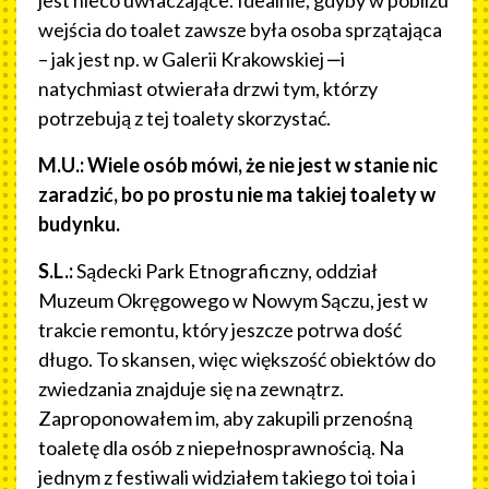
wejścia do toalet zawsze była osoba sprzątająca
– jak jest np. w Galerii Krakowskiej ‒i
natychmiast otwierała drzwi tym, którzy
potrzebują z tej toalety skorzystać.
M.U.:
Wiele osób mówi, że nie jest w stanie nic
zaradzić, bo po prostu nie ma takiej toalety w
budynku.
S.L.:
Sądecki Park Etnograficzny, oddział
Muzeum Okręgowego w Nowym Sączu, jest w
trakcie remontu, który jeszcze potrwa dość
długo. To skansen, więc większość obiektów do
zwiedzania znajduje się na zewnątrz.
Zaproponowałem im, aby zakupili przenośną
toaletę dla osób z niepełnosprawnością. Na
jednym z festiwali widziałem takiego toi toia i