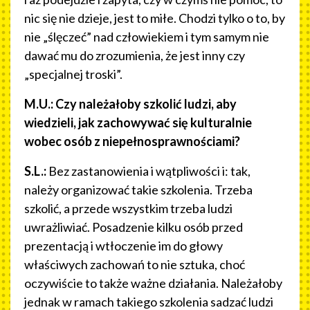
nic się nie dzieje, jest to miłe. Chodzi tylko o to, by
nie „ślęczeć” nad człowiekiem i tym samym nie
dawać mu do zrozumienia, że jest inny czy
„specjalnej troski”.
M.U.: Czy należałoby szkolić ludzi, aby
wiedzieli, jak zachowywać się kulturalnie
wobec osób z niepełnosprawnościami?
S.L.:
Bez zastanowienia i wątpliwości i: tak,
należy organizować takie szkolenia. Trzeba
szkolić, a przede wszystkim trzeba ludzi
uwrażliwiać. Posadzenie kilku osób przed
prezentacją i wtłoczenie im do głowy
właściwych zachowań to nie sztuka, choć
oczywiście to także ważne działania. Należałoby
jednak w ramach takiego szkolenia sadzać ludzi