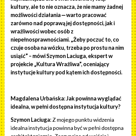
kultury, ale to nie oznacza, że nie mamy żadnej
możliwości działania
‒ warto pracować
zarówno nad poprawą jej dostępności, jak i
wrażliwości wobec osób z
niepełnosprawnościami. „Żeby poczuć to, co
czuje osoba na wózku, trzeba po prostu na nim
usiąść” – mówi Szymon Laciuga, ekspert w
projekcie „Kultura Wrażliwa”, oceniający
instytucje kultury pod kątem ich dostępności.
Magdalena Urbańska: Jak powinna wyglądać
idealna, w pełni dostępna instytucja kultury?
Szymon Laciuga:
Z mojego punktu widzenia
idealna instytucja powinna być w pełni dostępna
architektonicznie. Zaczynając od wejścia i