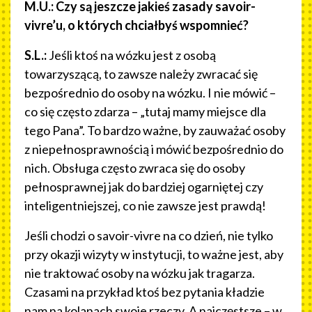
M.U.: Czy są jeszcze jakieś zasady savoir-
vivre’u, o których chciałbyś wspomnieć?
S.L.:
Jeśli ktoś na wózku jest z osobą
towarzyszącą, to zawsze należy zwracać się
bezpośrednio do osoby na wózku. I nie mówić –
co się często zdarza – „tutaj mamy miejsce dla
tego Pana”. To bardzo ważne, by zauważać osoby
z niepełnosprawnością i mówić bezpośrednio do
nich. Obsługa często zwraca się do osoby
pełnosprawnej jak do bardziej ogarniętej czy
inteligentniejszej, co nie zawsze jest prawdą!
Jeśli chodzi o savoir-vivre na co dzień, nie tylko
przy okazji wizyty w instytucji, to ważne jest, aby
nie traktować osoby na wózku jak tragarza.
Czasami na przykład ktoś bez pytania kładzie
nam na kolanach swoje rzeczy. A najczęstsze – w