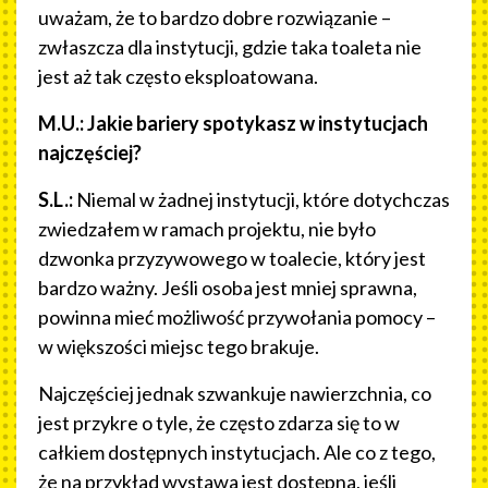
uważam, że to bardzo dobre rozwiązanie –
zwłaszcza dla instytucji, gdzie taka toaleta nie
jest aż tak często eksploatowana.
M.U.: Jakie bariery spotykasz w instytucjach
najczęściej?
S.L.:
Niemal w żadnej instytucji, które dotychczas
zwiedzałem w ramach projektu, nie było
dzwonka przyzywowego w toalecie, który jest
bardzo ważny. Jeśli osoba jest mniej sprawna,
powinna mieć możliwość przywołania pomocy –
w większości miejsc tego brakuje.
Najczęściej jednak szwankuje nawierzchnia, co
jest przykre o tyle, że często zdarza się to w
całkiem dostępnych instytucjach. Ale co z tego,
że na przykład wystawa jest dostępna, jeśli