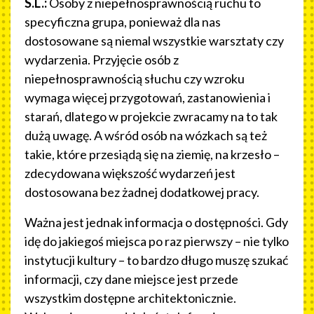
S.L.:
Osoby z niepełnosprawnością ruchu to
specyficzna grupa, ponieważ dla nas
dostosowane są niemal wszystkie warsztaty czy
wydarzenia. Przyjęcie osób z
niepełnosprawnością słuchu czy wzroku
wymaga więcej przygotowań, zastanowienia i
starań, dlatego w projekcie zwracamy na to tak
dużą uwagę. A wśród osób na wózkach są też
takie, które przesiądą się na ziemię, na krzesło –
zdecydowana większość wydarzeń jest
dostosowana bez żadnej dodatkowej pracy.
Ważna jest jednak informacja o dostępności. Gdy
idę do jakiegoś miejsca po raz pierwszy – nie tylko
instytucji kultury – to bardzo długo muszę szukać
informacji, czy dane miejsce jest przede
wszystkim dostępne architektonicznie.