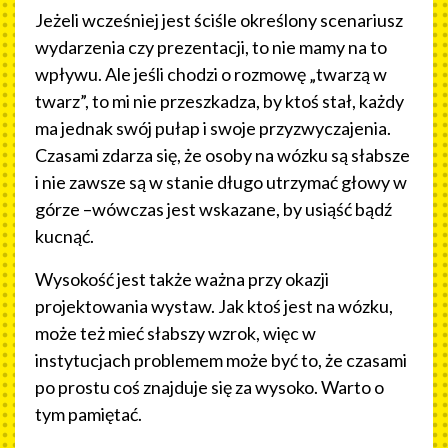
Jeżeli wcześniej jest ściśle określony scenariusz
wydarzenia czy prezentacji, to nie mamy na to
wpływu. Ale jeśli chodzi o rozmowę „twarzą w
twarz”, to mi nie przeszkadza, by ktoś stał, każdy
ma jednak swój pułap i swoje przyzwyczajenia.
Czasami zdarza się, że osoby na wózku są słabsze
i nie zawsze są w stanie długo utrzymać głowy w
górze –wówczas jest wskazane, by usiąść bądź
kucnąć.
Wysokość jest także ważna przy okazji
projektowania wystaw. Jak ktoś jest na wózku,
może też mieć słabszy wzrok, więc w
instytucjach problemem może być to, że czasami
po prostu coś znajduje się za wysoko. Warto o
tym pamiętać.