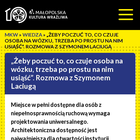
Przeskocz do treści
»
WIEDZA
»
„ŻEBY POCZUĆ TO, CO CZUJE
OSOBA NA WÓZKU, TRZEBA PO PROSTU NA NIM
USIĄŚĆ”. ROZMOWA Z SZYMONEM LACIUGĄ
„Żeby poczuć to, co czuje osoba na
wózku, trzeba po prostu na nim
usiąść”. Rozmowa z Szymonem
Laciugą
Miejsce w pełni dostępne dla osób z
niepełnosprawnością ruchową wymaga
projektowania uniwersalnego.
Architektoniczna dostępność jest
najważniejsza dla otwartości instytucji