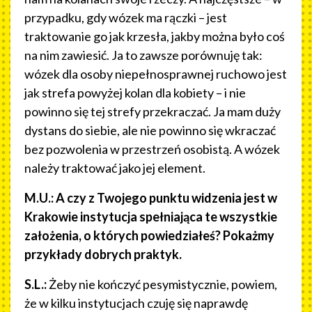
przypadku, gdy wózek ma rączki – jest
traktowanie go jak krzesła, jakby można było coś
na nim zawiesić. Ja to zawsze porównuję tak:
wózek dla osoby niepełnosprawnej ruchowo jest
jak strefa powyżej kolan dla kobiety – i nie
powinno się tej strefy przekraczać. Ja mam duży
dystans do siebie, ale nie powinno się wkraczać
bez pozwolenia w przestrzeń osobistą. A wózek
należy traktować jako jej element.
M.U.: A czy z Twojego punktu widzenia jest w
Krakowie instytucja spełniająca te wszystkie
założenia, o których powiedziałeś? Pokażmy
przykłady dobrych praktyk.
S.L.:
Żeby nie kończyć pesymistycznie, powiem,
że w kilku instytucjach czuję się naprawdę