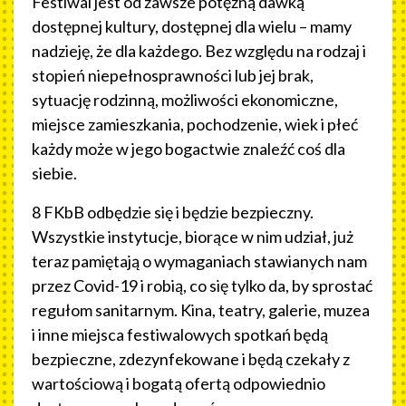
Festiwal jest od zawsze potężną dawką
dostępnej kultury, dostępnej dla wielu – mamy
nadzieję, że dla każdego. Bez względu na rodzaj i
stopień niepełnosprawności lub jej brak,
sytuację rodzinną, możliwości ekonomiczne,
miejsce zamieszkania, pochodzenie, wiek i płeć
każdy może w jego bogactwie znaleźć coś dla
siebie.
8 FKbB odbędzie się i będzie bezpieczny.
Wszystkie instytucje, biorące w nim udział, już
teraz pamiętają o wymaganiach stawianych nam
przez Covid-19 i robią, co się tylko da, by sprostać
regułom sanitarnym. Kina, teatry, galerie, muzea
i inne miejsca festiwalowych spotkań będą
bezpieczne, zdezynfekowane i będą czekały z
wartościową i bogatą ofertą odpowiednio