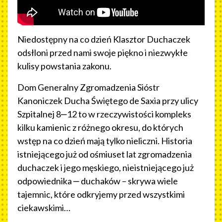
Niedostępny na co dzień Klasztor Duchaczek
odsłloni przed nami swoje piękno i niezwykłe
kulisy powstania zakonu.
Dom Generalny Zgromadzenia Sióstr
Kanoniczek Ducha Świętego de Saxia przy ulicy
Szpitalnej 8‒12 to w rzeczywistości kompleks
kilku kamienic z różnego okresu, do których
wstęp na co dzień mają tylko nieliczni. Historia
istniejącego już od ośmiuset lat zgromadzenia
duchaczek i jego męskiego, nieistniejącego już
odpowiednika ‒ duchaków – skrywa wiele
tajemnic, które odkryjemy przed wszystkimi
ciekawskimi…