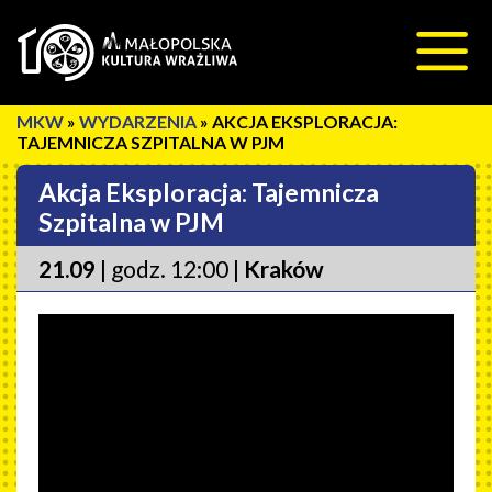
Przeskocz do treści
»
WYDARZENIA
»
AKCJA EKSPLORACJA:
TAJEMNICZA SZPITALNA W PJM
Akcja Eksploracja: Tajemnicza
Szpitalna w PJM
21.09
| godz. 12:00 |
Kraków