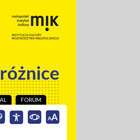
 różnice
AL
FORUM