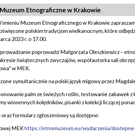
Muzeum Etnograficzne w Krakowie
 imieniu Muzeum Etnograficznego w Krakowie zapraszam
oświęcone polskim tradycjom wielkanocnym, które odbędzi
arca 2023 r. o 17.00.
prowadzanie poprowadzi Małgorzata Oleszkiewicz – etnog
akresie świątecznych zwyczajów, współautorka sali obrz
owa” w MEK.
zone symultanicznie na polski język migowy przez Magdal
ponowanie palm ze świeżych roślin, testowanie zabawek 
y wiosennych kolędników, pisanki z kolekcji liczącej ponad
 oraz formularz zgłoszeniowy są dostępne:
etowej MEK
https://etnomuzeum.eu/wydarzenia/dostepne