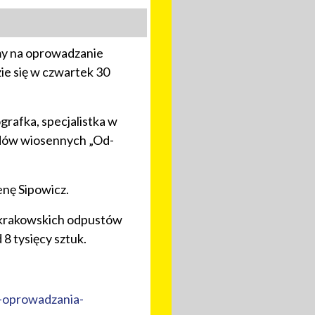
y na oprowadzanie
e się w czwartek 30
rafka, specjalistka w
ędów wiosennych „Od-
enę Sipowicz.
z krakowskich odpustów
 8 tysięcy sztuk.
-oprowadzania-