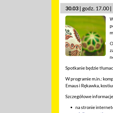
30.03
| godz. 17.00 |
W
p
m
O
z
n
Spotkanie będzie tłumac
W programie m.in.: kom
Emaus i Rękawka, kostium
Szczegółowe informacje
na stronie intern