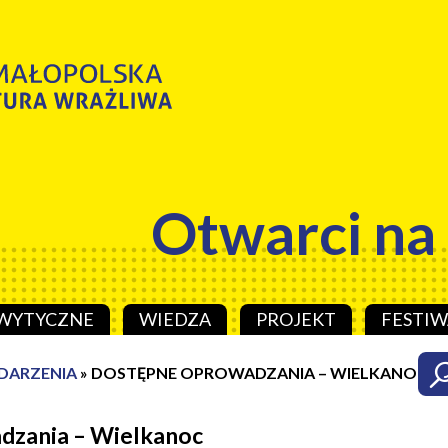
Otwarci na
WYTYCZNE
WIEDZA
PROJEKT
FESTIW
DARZENIA
»
DOSTĘPNE OPROWADZANIA – WIELKANOC
dzania – Wielkanoc