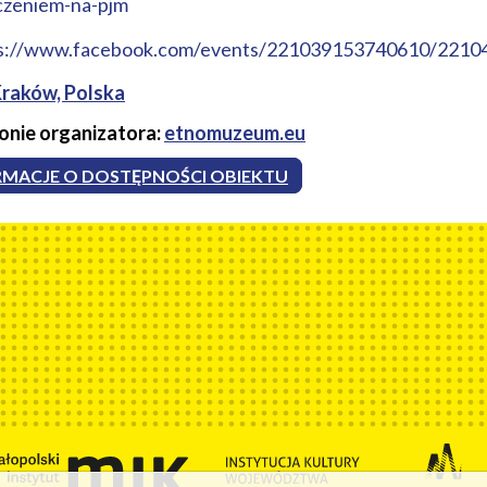
czeniem-na-pjm
s://www.facebook.com/events/221039153740610/2210
Kraków, Polska
ronie organizatora:
etnomuzeum.eu
MACJE O DOSTĘPNOŚCI OBIEKTU