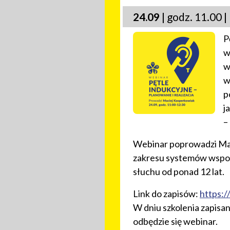
24.09
| godz. 11.00 |
P
w
w
w
p
j
–
Webinar poprowadzi Maci
zakresu systemów wspom
słuchu od ponad 12 lat.
Link do zapisów:
https:/
W dniu szkolenia zapisa
odbędzie się webinar.