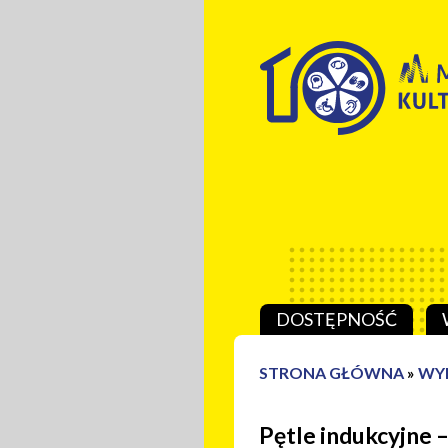
Przeskocz do treści
DOSTĘPNOŚĆ
STRONA GŁÓWNA
»
WY
Pętle indukcyjne –