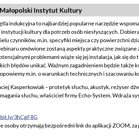
Małopolski Instytut Kultury
ętla indukcyjna to najbardziej popularne narzędzie wspom
 instytucji kultury dla potrzeb osób niesłyszących. Dobiera 
ielu czynników, m.in. specyfiki miejsca czy powierzchni dzi
ebinaru omówione zostaną aspekty praktyczne związane z p
otencjalnymi problemami wiąże się jej instalacja, jak się d
akich błędów unikać. Ważnym zagadnieniem będzie także k
 opowiemy m.in. o warunkach technicznych i szacowaniu k
ej Kasperkowiak – protetyk słuchu, akustyk, reżyser dźwi
agania słuchu, właściciel firmy Echo-System. Wdraża 
/bit.ly/3hCgF8G
ne osoby otrzymają bezpośredni link do aplikacji ZOOM, z