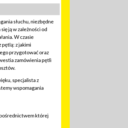
agania słuchu, niezbędne
się ją w zależności od
ałania. W czasie
ętlą: z jakimi
o tego przygotować oraz
westia zamówienia pętli
osztów.
ęku, specjalista z
systemy wspomagania
a pośrednictwem której