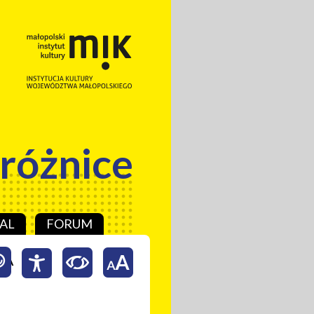
 różnice
AL
FORUM
CJA