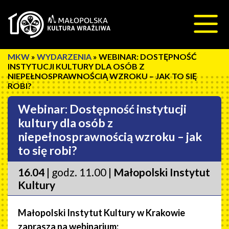
Przeskocz do treści
»
WYDARZENIA
»
WEBINAR: DOSTĘPNOŚĆ
INSTYTUCJI KULTURY DLA OSÓB Z
NIEPEŁNOSPRAWNOŚCIĄ WZROKU – JAK TO SIĘ
ROBI?
Webinar: Dostępność instytucji
kultury dla osób z
niepełnosprawnością wzroku – jak
to się robi?
16.04
| godz. 11.00 |
Małopolski Instytut
Kultury
Małopolski Instytut Kultury w Krakowie
zaprasza na webinarium: