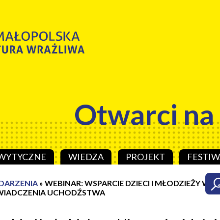
Otwarci na
WYTYCZNE
WIEDZA
PROJEKT
FESTIW
DARZENIA
»
WEBINAR: WSPARCIE DZIECI I MŁODZIEŻY W
ŚWIADCZENIA UCHODŹSTWA