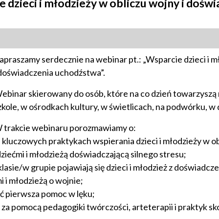
 dzieci i młodzieży w obliczu wojny i dośw
apraszamy serdecznie na webinar pt.: „Wsparcie dzieci i m
 doświadczenia uchodźstwa”.
ebinar skierowany do osób, które na co dzień towarzysz
zkole, w ośrodkach kultury, w świetlicach, na podwórku, w 
 trakcie webinaru porozmawiamy o:
. kluczowych praktykach wspierania dzieci i młodzieży w o
ziećmi i młodzieżą doświadczającą silnego stresu;
w klasie/w grupie pojawiają się dzieci i młodzież z doświad
i i młodzieżą o wojnie;
ać pierwsza pomoc w lęku;
 za pomocą pedagogiki twórczości, arteterapii i praktyk 