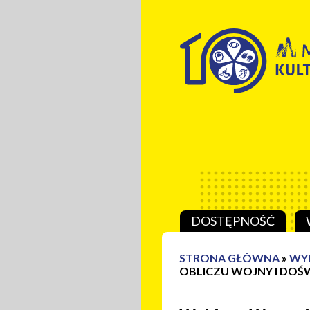
Przeskocz do treści
DOSTĘPNOŚĆ
STRONA GŁÓWNA
»
WY
OBLICZU WOJNY I DO