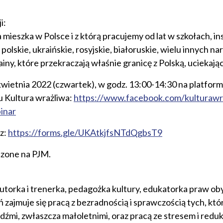
i:
ra mieszka w Polsce i z którą pracujemy od lat w szkołach, in
i polskie, ukraińskie, rosyjskie, białoruskie, wielu innych n
rainy, które przekraczają właśnie granicę z Polską, uciekaj
kwietnia 2022 (czwartek), w godz. 13:00-14:30 na platfor
u Kultura wrażliwa:
https://www.facebook.com/kulturawr
inar
z:
https://forms.gle/UKAtkjfsNTdQgbsT9
czone na PJM.
utorka i trenerka, pedagożka kultury, edukatorka praw ob
 zajmuje się pracą z bezradnością i sprawczością tych, któ
dźmi, zwłaszcza małoletnimi, oraz pracą ze stresem i redukc