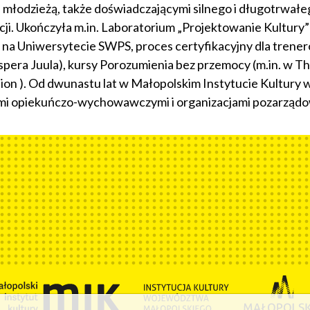
 młodzieżą, także doświadczającymi silnego i długotrwałeg
i. Ukończyła m.in. Laboratorium „Projektowanie Kultury” i 
 na Uniwersytecie SWPS, proces certyfikacyjny dla trener
pera Juula), kursy Porozumienia bez przemocy (m.in. w T
n ). Od dwunastu lat w Małopolskim Instytucie Kultury 
mi opiekuńczo-wychowawczymi i organizacjami pozarząd