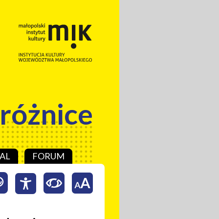
 różnice
AL
FORUM