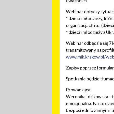
uważności.
Webinar dotyczy sytuacj
* dzieci i młodzieży, któ
organizacjach itd. (dziec
* dzieci i młodzieży z Uk
Webinar odbędzie się 7 
transmitowany na profil
www.mik.krakow.pl/web
Zapisy poprzez formular
Spotkanie będzie tłuma
Prowadząca:
Weronika Idzikowska – t
emocjonalna. Na co dzień
bezpośrednio z innymi lu