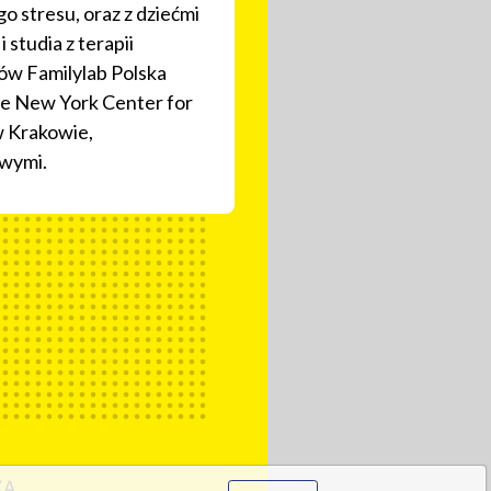
o stresu, oraz z dziećmi
studia z terapii
ów Familylab Polska
he New York Center for
w Krakowie,
owymi.