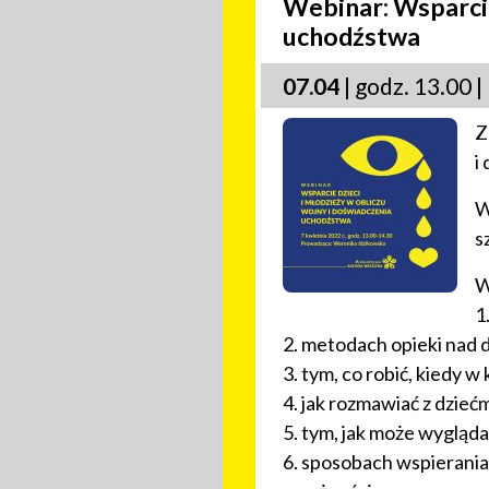
Webinar: Wsparcie
uchodźstwa
07.04
| godz. 13.00 |
Z
i
W
s
W
1
2. metodach opieki nad d
3. tym, co robić, kiedy 
4. jak rozmawiać z dziećm
5. tym, jak może wygląd
6. sposobach wspierania