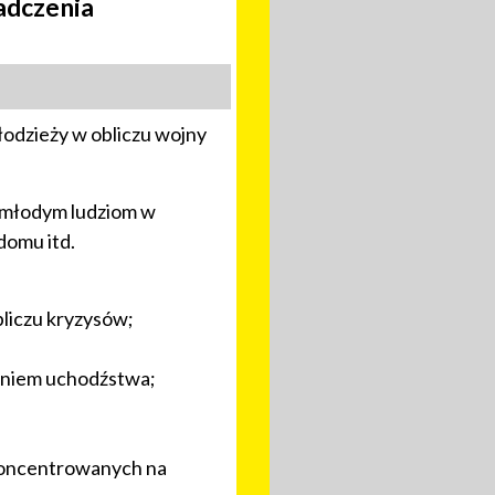
iadczenia
łodzieży w obliczu wojny
ą młodym ludziom w
domu itd.
bliczu kryzysów;
czeniem uchodźstwa;
skoncentrowanych na