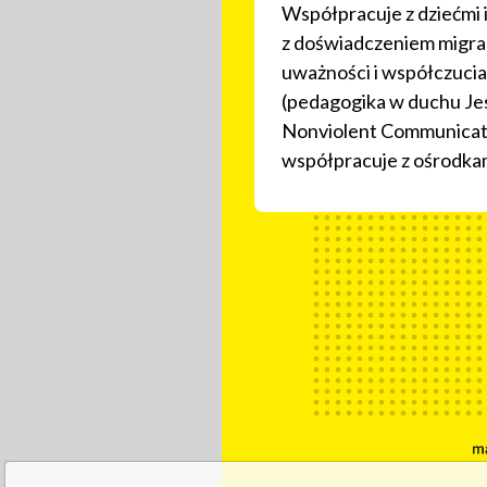
Współpracuje z dziećmi i
z doświadczeniem migracj
uważności i współczucia
(pedagogika w duchu Jes
Nonviolent Communicatio
współpracuje z ośrodka