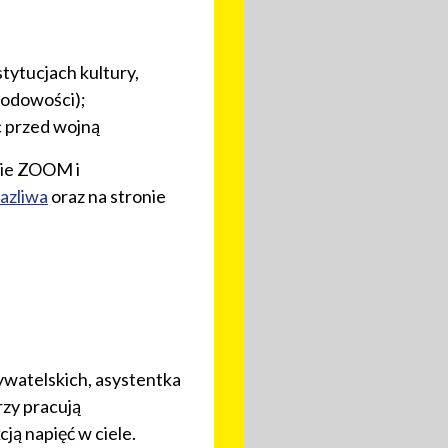
stytucjach kultury,
arodowości);
ąc przed wojną
mie ZOOM i
azliwa
oraz na stronie
ywatelskich, asystentka
rzy pracują
ją napięć w ciele.