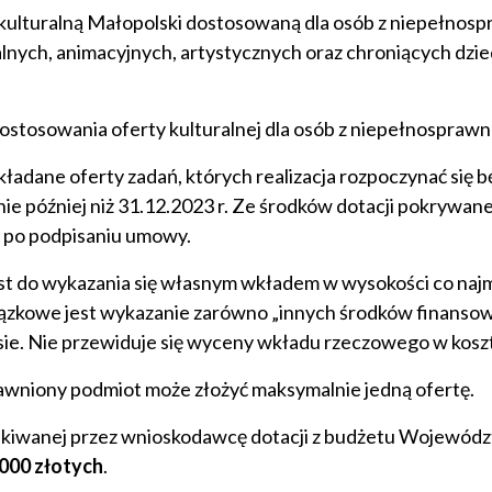
kulturalną Małopolski dostosowaną dla osób z niepełnos
uralnych, animacyjnych, artystycznych oraz chroniących dz
dostosowania oferty kulturalnej dla osób z niepełnosprawn
adane oferty zadań, których realizacja rozpoczynać się bę
 nie później niż 31.12.2023 r. Ze środków dotacji pokrywan
j po podpisaniu umowy.
st do wykazania się własnym wkładem w wysokości co naj
ązkowe jest wykazanie zarówno „innych środków finansowy
e. Nie przewiduje się wyceny wkładu rzeczowego w koszt
wniony podmiot może złożyć maksymalnie jedną ofertę.
iwanej przez wnioskodawcę dotacji z budżetu Wojewódz
 000 złotych
.