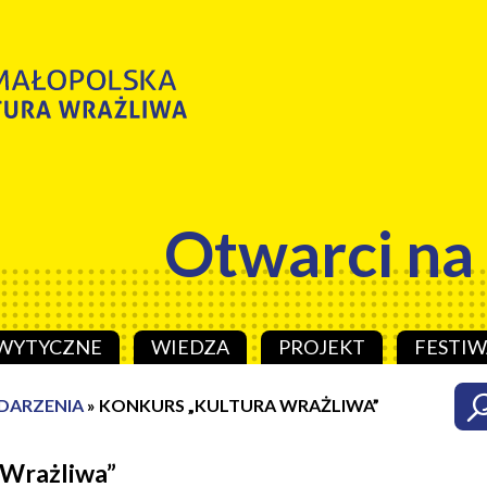
Otwarci na
WYTYCZNE
WIEDZA
PROJEKT
FESTIW
DARZENIA
»
KONKURS „KULTURA WRAŻLIWA”
 Wrażliwa”