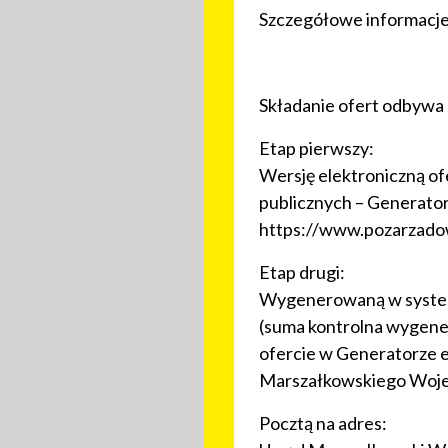
Szczegółowe informacj
Składanie ofert odbywa
Etap pierwszy:
Wersję elektroniczną of
publicznych – Generato
https://www.pozarzadow
Etap drugi:
Wygenerowaną w systemi
(suma kontrolna wygene
ofercie w Generatorze e
Marszałkowskiego Woje
Pocztą na adres: