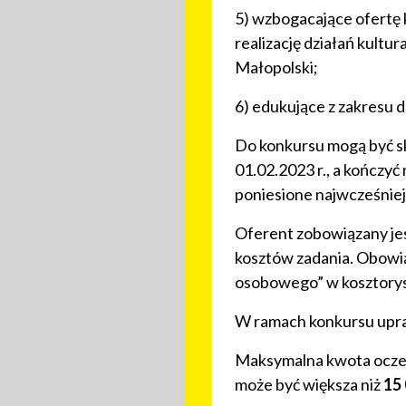
5) wzbogacające ofertę 
realizację działań kult
Małopolski;
6) edukujące z zakresu 
Do konkursu mogą być skł
01.02.2023 r., a kończyć
poniesione najwcześnie
Oferent zobowiązany je
kosztów zadania. Obowi
osobowego” w kosztorysi
W ramach konkursu upra
Maksymalna kwota oczek
może być większa niż
15