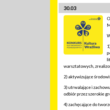
30.03
O
M
W
1
p
l
warsztatowych, zrealiz
2) aktywizujące środowi
3) utrwalające i zachow
odbiór przez szerokie g
4) zachęcające do tworz