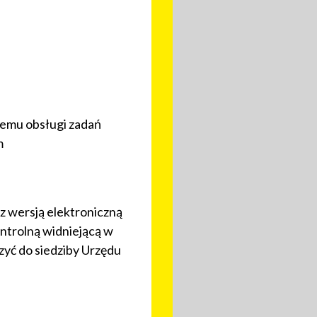
temu obsługi zadań
m
 wersją elektroniczną
ntrolną widniejącą w
yć do siedziby Urzędu