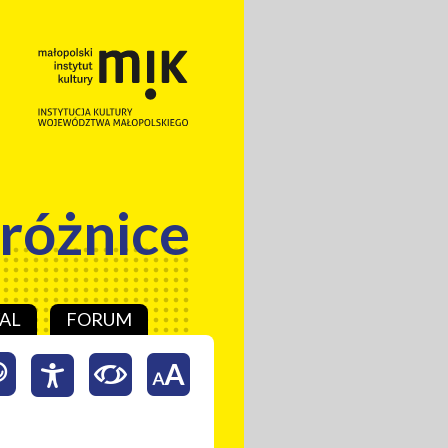
 różnice
AL
FORUM