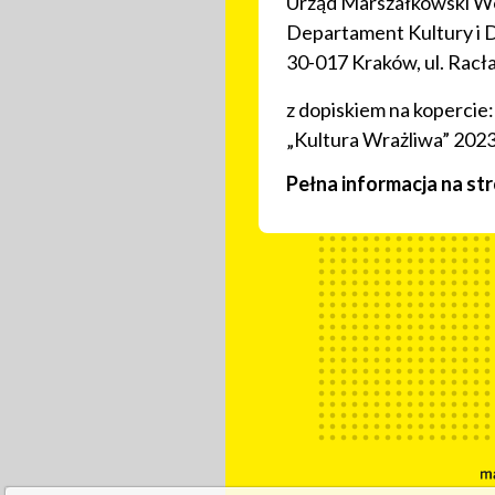
Urząd Marszałkowski W
Departament Kultury i
30-017 Kraków, ul. Racł
z dopiskiem na kopercie:
„Kultura Wrażliwa” 202
Pełna informacja na st