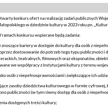
twarty konkurs ofert na realizację zadań publicznych W
ałopolskiego w dziedzinie kultury w 2023 roku pn. „Kultu
 ramach konkursu wspierane będą zadania:
) znoszące bariery w dostępie do kultury dla osób z niepeł
oprzez dostosowanie do potrzeb tego typu publiczności i d
iterackich, teatralnych, filmowych oraz eksponatów, obiekt
owane we współpracy z instytucjami kultury z terenu woj
sko osób z niepełnosprawnościami i zwiększające ich udzia
ujące zasoby dziedzictwa kulturowego w formie cyfrowej, k
rono publiczności (w tym równy dostęp dla osób z niepełn
enia dostępnych treści kultury;