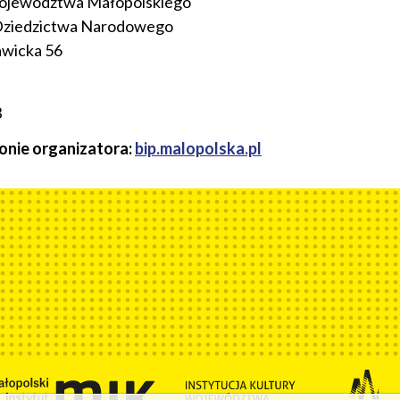
ojewództwa Małopolskiego
 Dziedzictwa Narodowego
awicka 56
3
ronie organizatora:
bip.malopolska.pl