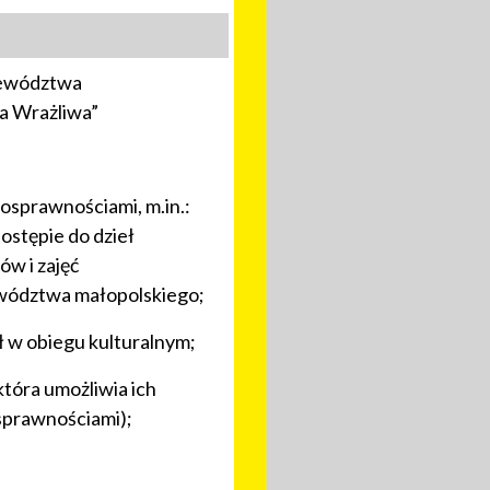
ojewództwa
ra Wrażliwa”
nosprawnościami, m.in.:
ostępie do dzieł
ów i zajęć
ewództwa małopolskiego;
ł w obiegu kulturalnym;
tóra umożliwia ich
osprawnościami);