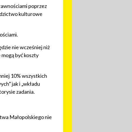
prawnościami poprzez
iedzictwo kulturowe
ościami.
dzie nie wcześniej niż
e mogą być koszty
mniej 10% wszystkich
ch” jak i „wkładu
orysie zadania.
twa Małopolskiego nie